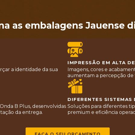
na as embalagens Jauense d
IMPRESSÃO EM ALTA D
çar a identidade da sua
Imagens, cores e acabament
aumentam a percepção de v
DIFERENTES SISTEMAS
 Onda B Plus, desenvolvidas
Soluções para diferentes ti
ntação da entrega.
premium e eficiência operac
FAÇA O SEU ORÇAMENTO