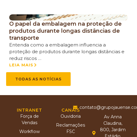
O papel da embalagem na proteção de
produtos durante longas distâncias de
transporte
Entenda como a embalagem influencia a
proteção de produtos durante longas distâncias e
reduz riscos …
LEIA MAIS
TODAS AS NOTÍCIAS
contato@grupojauense.co
INTRANET
CANAIS
Força de
Ouvidoria
Av Anna
Vendas
Claudina,
Reclamações
800, Jardim
Workflow
FSC
Estádio,